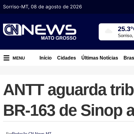
Sorriso-MT, 08 de agosto de 2026
25.3
Sorriso
Início
Cidades
Últimas Notícias
Bras
MENU
ANTT aguarda trib
BR-163 de Sinop 
Por
Redação CN News MT