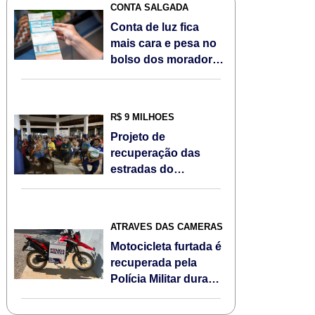
CONTA SALGADA
Conta de luz fica
mais cara e pesa no
bolso dos moradores
de Sorriso/MT em
agosto; Veja
R$ 9 MILHÕES
Projeto de
recuperação das
estradas do
Assentamento Jonas
Pinheiro é
apresentado à
ATRAVÉS DAS CÂMERAS
comunidade
Motocicleta furtada é
recuperada pela
Polícia Militar durante
Operação Escudo
Feminino em Sorriso