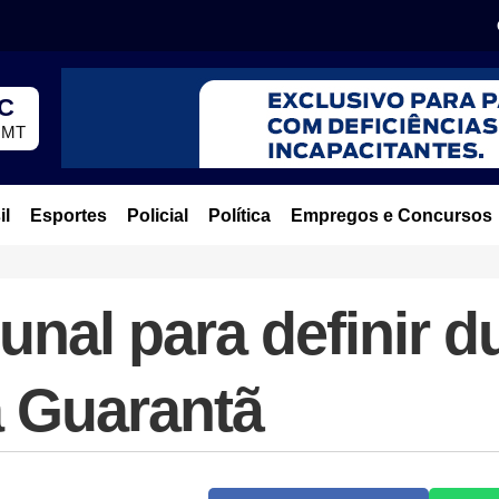
°C
, MT
il
Esportes
Policial
Política
Empregos e Concursos
unal para definir d
a Guarantã