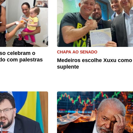
CHAPA AO SENADO
so celebram o
do com palestras
Medeiros escolhe Xuxu como
suplente