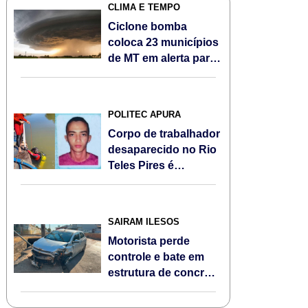
CLIMA E TEMPO
Ciclone bomba
coloca 23 municípios
de MT em alerta para
ventos fortes e
queda de
temperatura
POLITEC APURA
Corpo de trabalhador
desaparecido no Rio
Teles Pires é
encontrado em
Sorriso
SAIRAM ILESOS
Motorista perde
controle e bate em
estrutura de concreto
às margens da BR-
163, em Sorriso