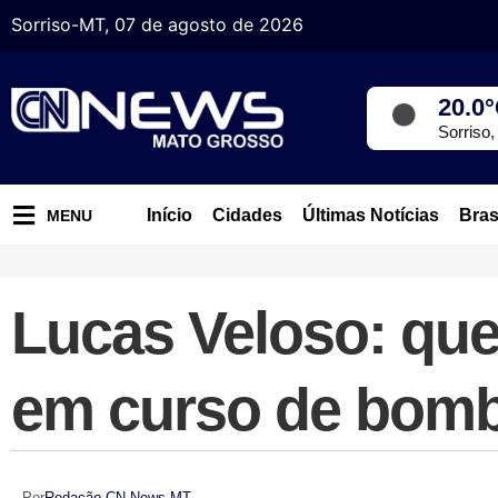
Sorriso-MT, 07 de agosto de 2026
20.0
Sorriso
Início
Cidades
Últimas Notícias
Bras
MENU
Lucas Veloso: qu
em curso de bomb
Por
Redação CN News MT