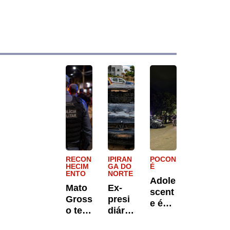
RECON
IPIRAN
POCON
HECIM
GA DO
É
ENTO
NORTE
Adole
Mato
Ex-
scent
Gross
presi
e é
o tem
diário
apree
3ª
é
ndido