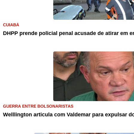
CUIABÁ
DHPP prende policial penal acusade de atirar em e
GUERRA ENTRE BOLSONARISTAS
Welllington articula com Valdemar para expulsar d