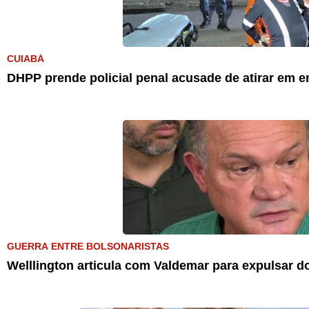
CUIABÁ
DHPP prende policial penal acusade de atirar em e
GUERRA ENTRE BOLSONARISTAS
Welllington articula com Valdemar para expulsar d