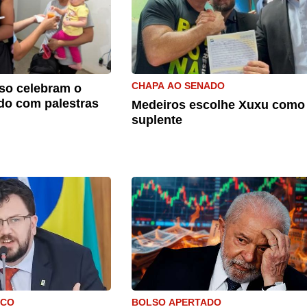
CHAPA AO SENADO
so celebram o
do com palestras
Medeiros escolhe Xuxu como
suplente
ICO
BOLSO APERTADO