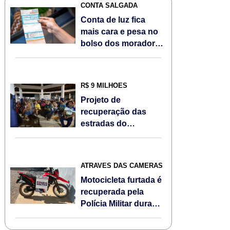
CONTA SALGADA
Conta de luz fica
mais cara e pesa no
bolso dos moradores
de Sorriso/MT em
agosto; Veja
R$ 9 MILHÕES
Projeto de
recuperação das
estradas do
Assentamento Jonas
Pinheiro é
apresentado à
ATRAVÉS DAS CÂMERAS
comunidade
Motocicleta furtada é
recuperada pela
Polícia Militar durante
Operação Escudo
Feminino em Sorriso