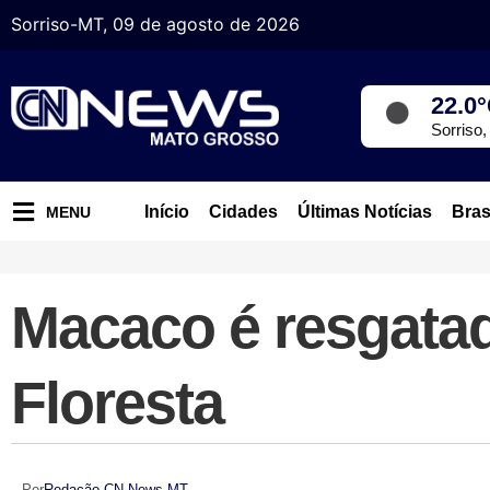
Sorriso-MT, 09 de agosto de 2026
22.0
Sorriso
Início
Cidades
Últimas Notícias
Bras
MENU
Macaco é resgatad
Floresta
Por
Redação CN News MT