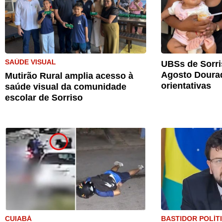
SAÚDE VISUAL
UBSs de Sorri
Agosto Doura
Mutirão Rural amplia acesso à
orientativas
saúde visual da comunidade
escolar de Sorriso
CUIABÁ
BASTIDOR POLÍT