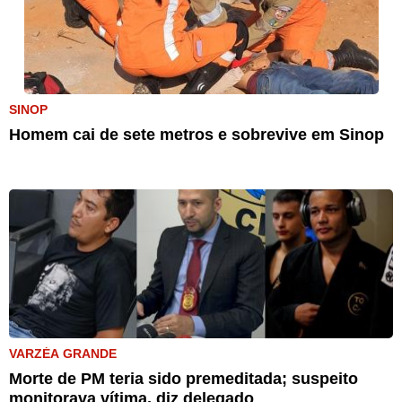
SINOP
Homem cai de sete metros e sobrevive em Sinop
VARZÉA GRANDE
Morte de PM teria sido premeditada; suspeito
monitorava vítima, diz delegado