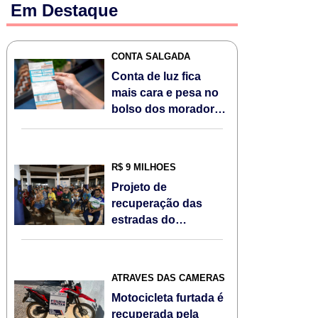
Em Destaque
CONTA SALGADA
Conta de luz fica
mais cara e pesa no
bolso dos moradores
de Sorriso/MT em
agosto; Veja
R$ 9 MILHÕES
Projeto de
recuperação das
estradas do
Assentamento Jonas
Pinheiro é
apresentado à
ATRAVÉS DAS CÂMERAS
comunidade
Motocicleta furtada é
recuperada pela