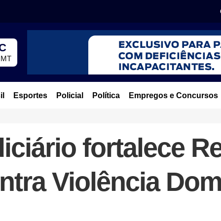
°C
, MT
il
Esportes
Policial
Política
Empregos e Concursos
iciário fortalece R
ntra Violência Dom