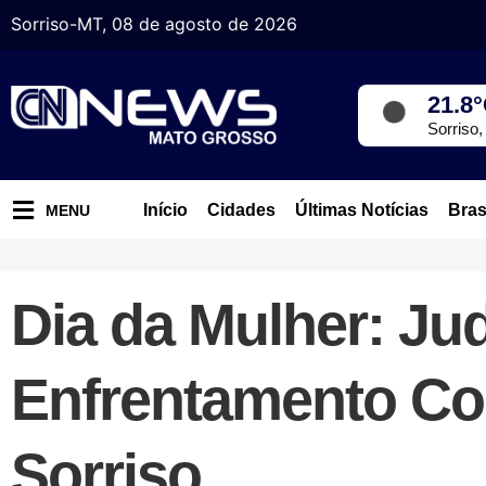
Sorriso-MT, 08 de agosto de 2026
21.8
Sorriso
Início
Cidades
Últimas Notícias
Bras
MENU
Dia da Mulher: Jud
Enfrentamento Co
Sorriso