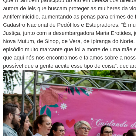
Quem também participou do ato em defesa dos direitos
autora de leis que buscam proteger as mulheres da vio
Antifeminicídio, aumentando as penas para crimes de fe
Cadastro Nacional de Pedófilos e Estupradores. “É muito
Justiça, junto com a desembargadora Maria Erotides, 
Nova Mutum, de Sinop, de Vera, de Ipiranga do Norte.
episódio muito marcante que foi a morte de uma mãe e
que aqui nós nos encontramos e falamos sobre a nos
possível que a gente aceite esse tipo de coisa”, declar