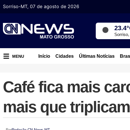
Sorriso-MT, 07 de agosto de 2026
23.4
Sorriso
Início
Cidades
Últimas Notícias
Bras
MENU
Café fica mais car
mais que triplica
Por
Redação CN News MT