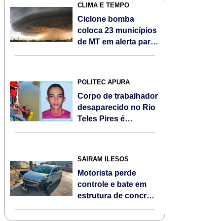
CLIMA E TEMPO
Ciclone bomba
coloca 23 municípios
de MT em alerta para
ventos fortes e
queda de
temperatura
POLITEC APURA
Corpo de trabalhador
desaparecido no Rio
Teles Pires é
encontrado em
Sorriso
SAIRAM ILESOS
Motorista perde
controle e bate em
estrutura de concreto
às margens da BR-
163, em Sorriso