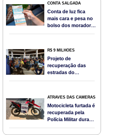
CONTA SALGADA
Conta de luz fica
mais cara e pesa no
bolso dos moradores
de Sorriso/MT em
agosto; Veja
R$ 9 MILHÕES
Projeto de
recuperação das
estradas do
Assentamento Jonas
Pinheiro é
apresentado à
ATRAVÉS DAS CÂMERAS
comunidade
Motocicleta furtada é
recuperada pela
Polícia Militar durante
Operação Escudo
Feminino em Sorriso