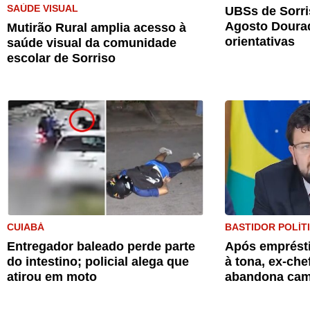
SAÚDE VISUAL
UBSs de Sorri
Agosto Doura
Mutirão Rural amplia acesso à
orientativas
saúde visual da comunidade
escolar de Sorriso
CUIABÁ
BASTIDOR POLÍT
Entregador baleado perde parte
Após emprésti
do intestino; policial alega que
à tona, ex-che
atirou em moto
abandona cam