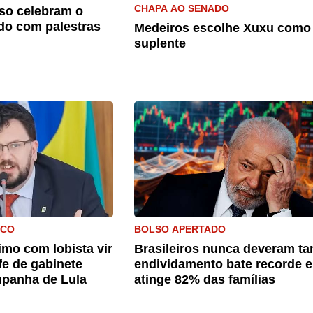
CHAPA AO SENADO
so celebram o
do com palestras
Medeiros escolhe Xuxu como
suplente
ICO
BOLSO APERTADO
mo com lobista vir
Brasileiros nunca deveram ta
fe de gabinete
endividamento bate recorde e
panha de Lula
atinge 82% das famílias