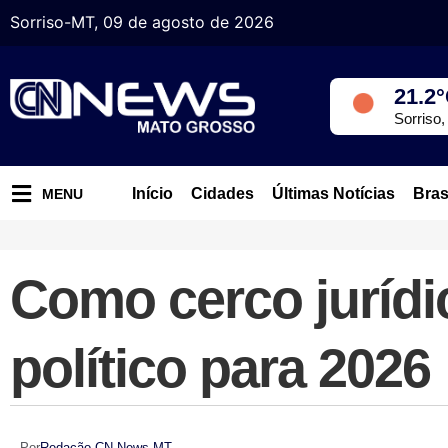
Sorriso-MT, 09 de agosto de 2026
21.2
Sorriso
Início
Cidades
Últimas Notícias
Bras
MENU
Como cerco juríd
político para 2026
Por
Redação CN News MT