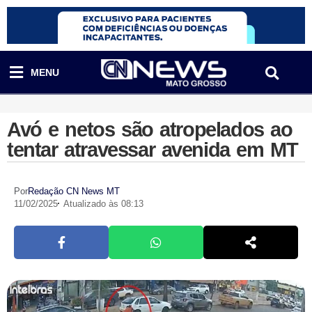
MENU
Avó e netos são atropelados ao
tentar atravessar avenida em MT
Por
Redação CN News MT
11/02/2025
Atualizado às 08:13