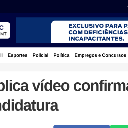
°C
, MT
il
Esportes
Policial
Política
Empregos e Concursos
lica vídeo confir
ndidatura