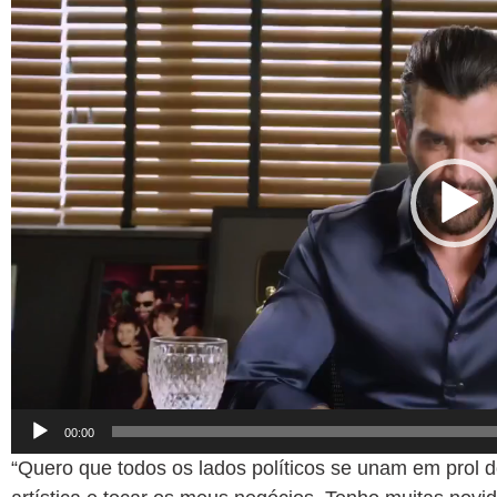
vídeo
00:00
“Quero que todos os lados políticos se unam em prol do