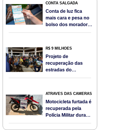
CONTA SALGADA
Conta de luz fica
mais cara e pesa no
bolso dos moradores
de Sorriso/MT em
agosto; Veja
R$ 9 MILHÕES
Projeto de
recuperação das
estradas do
Assentamento Jonas
Pinheiro é
apresentado à
ATRAVÉS DAS CÂMERAS
comunidade
Motocicleta furtada é
recuperada pela
Polícia Militar durante
Operação Escudo
Feminino em Sorriso