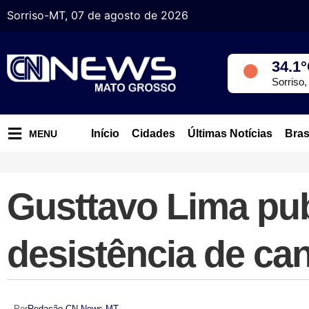
Sorriso-MT, 07 de agosto de 2026
34.1
Sorriso
Início
Cidades
Últimas Notícias
Bras
MENU
Gusttavo Lima pub
desistência de ca
Por
Redação CN News MT