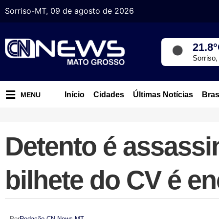
Sorriso-MT, 09 de agosto de 2026
21.8
Sorriso
Início
Cidades
Últimas Notícias
Bras
MENU
Detento é assassi
bilhete do CV é e
Por
Redação CN News MT