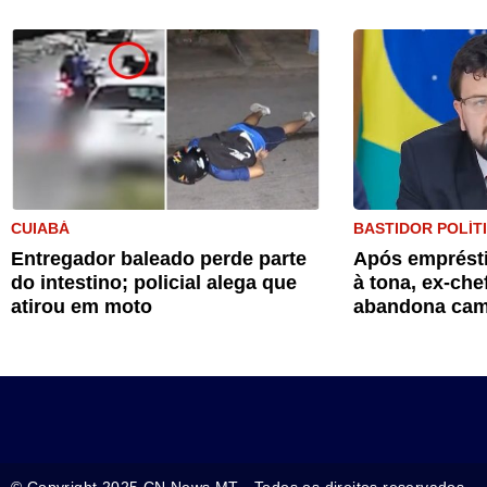
CUIABÁ
BASTIDOR POLÍT
Entregador baleado perde parte
Após emprésti
do intestino; policial alega que
à tona, ex-che
atirou em moto
abandona cam