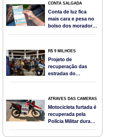
CONTA SALGADA
Conta de luz fica
mais cara e pesa no
bolso dos moradores
de Sorriso/MT em
agosto; Veja
R$ 9 MILHÕES
Projeto de
recuperação das
estradas do
Assentamento Jonas
Pinheiro é
apresentado à
ATRAVÉS DAS CÂMERAS
comunidade
Motocicleta furtada é
recuperada pela
Polícia Militar durante
Operação Escudo
Feminino em Sorriso