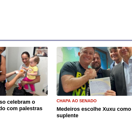
CHAPA AO SENADO
so celebram o
do com palestras
Medeiros escolhe Xuxu como
suplente