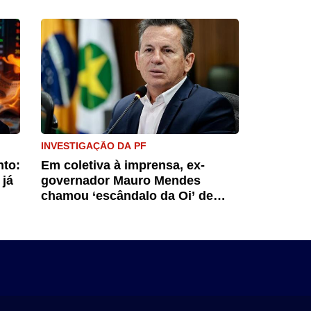
INVESTIGAÇÃO DA PF
nto:
Em coletiva à imprensa, ex-
 já
governador Mauro Mendes
chamou ‘escândalo da Oi’ de
farsa jurídica