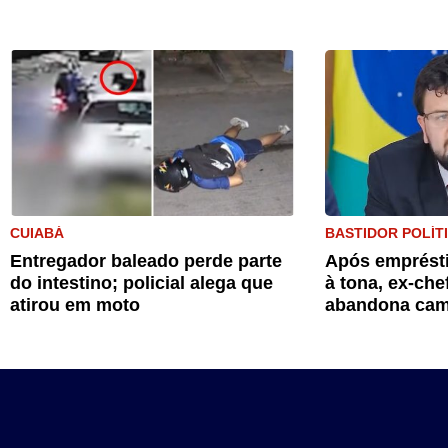
CUIABÁ
BASTIDOR POLÍT
Entregador baleado perde parte
Após emprésti
do intestino; policial alega que
à tona, ex-che
atirou em moto
abandona cam