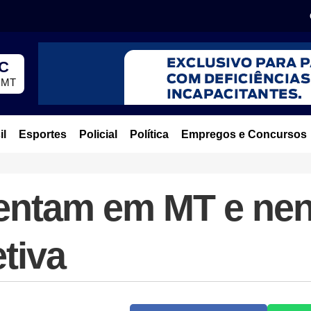
°C
, MT
il
Esportes
Policial
Política
Empregos e Concursos
entam em MT e ne
tiva