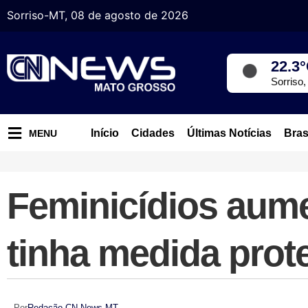
Sorriso-MT, 08 de agosto de 2026
22.3
Sorriso
Início
Cidades
Últimas Notícias
Bras
MENU
Feminicídios aum
tinha medida prote
Por
Redação CN News MT