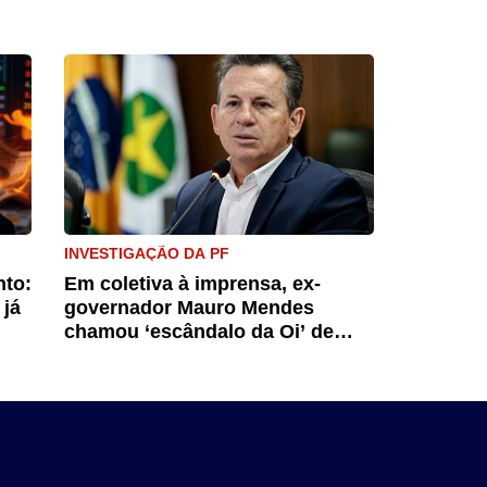
INVESTIGAÇÃO DA PF
nto:
Em coletiva à imprensa, ex-
 já
governador Mauro Mendes
chamou ‘escândalo da Oi’ de
farsa jurídica