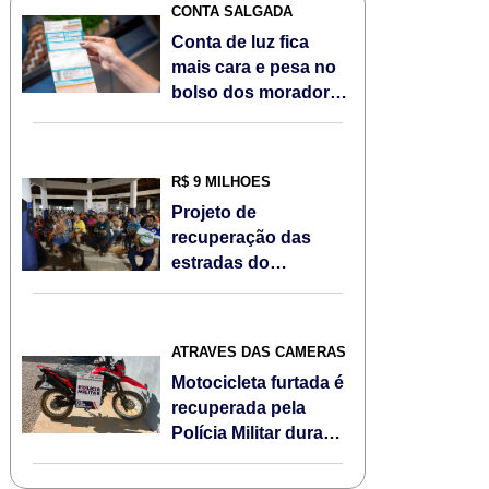
CONTA SALGADA
Conta de luz fica
mais cara e pesa no
bolso dos moradores
de Sorriso/MT em
agosto; Veja
R$ 9 MILHÕES
Projeto de
recuperação das
estradas do
Assentamento Jonas
Pinheiro é
apresentado à
ATRAVÉS DAS CÂMERAS
comunidade
Motocicleta furtada é
recuperada pela
Polícia Militar durante
Operação Escudo
Feminino em Sorriso