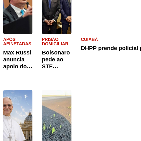
APÓS
PRISÃO
CUIABÁ
AFINETADAS
DOMICILIAR
DHPP prende policial 
Max Russi
Bolsonaro
anuncia
pede ao
apoio do
STF
Podemos
autorizaçã
a Pivetta à
o para
reeleição
receber os
filhos no
Dia dos
Pais