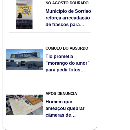
NO AGOSTO DOURADO
Município de Sorriso
reforça arrecadação
de frascos para
doação ao Banco de
Leite Humano
CÚMULO DO ABSURDO
Tio prometia
“morango do amor”
para pedir fotos
íntimas é preso por
estupro e
pornografia infantil
APÓS DENÚNCIA
em Sorriso
Homem que
ameaçou quebrar
câmeras de
monitoramento é
preso com drogas