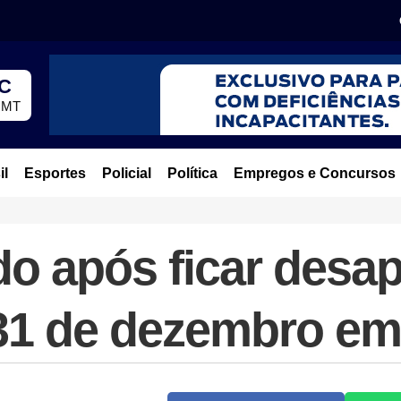
°C
, MT
il
Esportes
Policial
Política
Empregos e Concursos
o após ficar desa
 31 de dezembro e