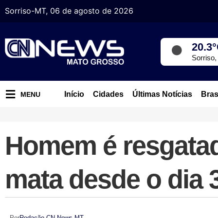
Sorriso-MT, 06 de agosto de 2026
20.3
Sorriso
Início
Cidades
Últimas Notícias
Bras
MENU
Homem é resgatad
mata desde o dia
Por
Redação CN News MT