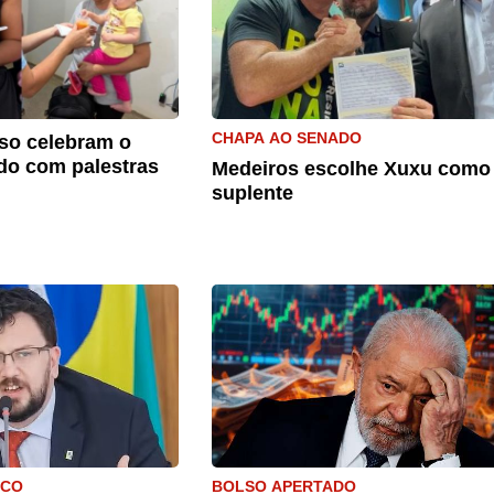
CHAPA AO SENADO
so celebram o
do com palestras
Medeiros escolhe Xuxu como
suplente
ICO
BOLSO APERTADO