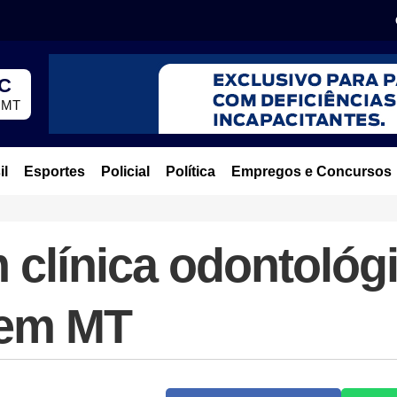
°C
, MT
il
Esportes
Policial
Política
Empregos e Concursos
clínica odontológ
 em MT