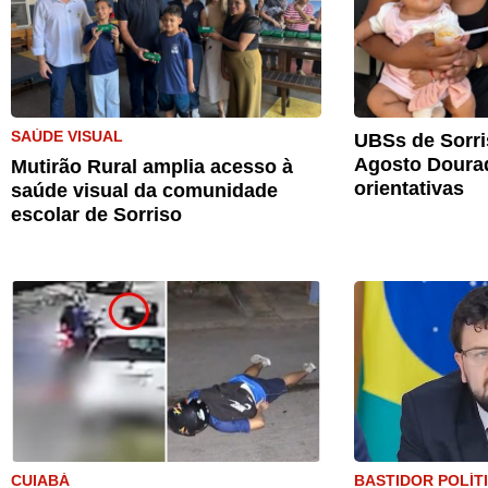
SAÚDE VISUAL
UBSs de Sorri
Agosto Doura
Mutirão Rural amplia acesso à
orientativas
saúde visual da comunidade
escolar de Sorriso
CUIABÁ
BASTIDOR POLÍT