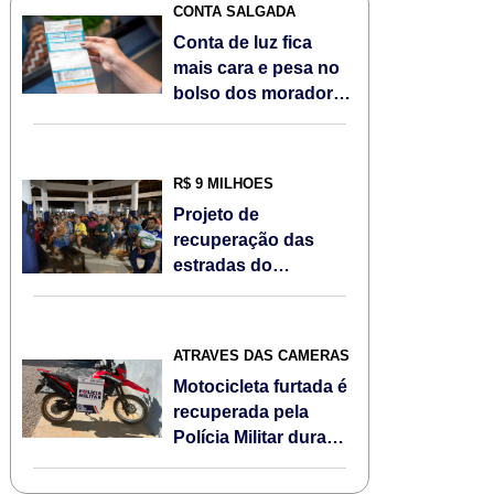
CONTA SALGADA
Conta de luz fica
mais cara e pesa no
bolso dos moradores
de Sorriso/MT em
agosto; Veja
R$ 9 MILHÕES
Projeto de
recuperação das
estradas do
Assentamento Jonas
Pinheiro é
apresentado à
ATRAVÉS DAS CÂMERAS
comunidade
Motocicleta furtada é
recuperada pela
Polícia Militar durante
Operação Escudo
Feminino em Sorriso