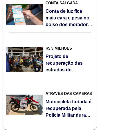
CONTA SALGADA
Conta de luz fica
mais cara e pesa no
bolso dos moradores
de Sorriso/MT em
agosto; Veja
R$ 9 MILHÕES
Projeto de
recuperação das
estradas do
Assentamento Jonas
Pinheiro é
apresentado à
ATRAVÉS DAS CÂMERAS
comunidade
Motocicleta furtada é
recuperada pela
Polícia Militar durante
Operação Escudo
Feminino em Sorriso