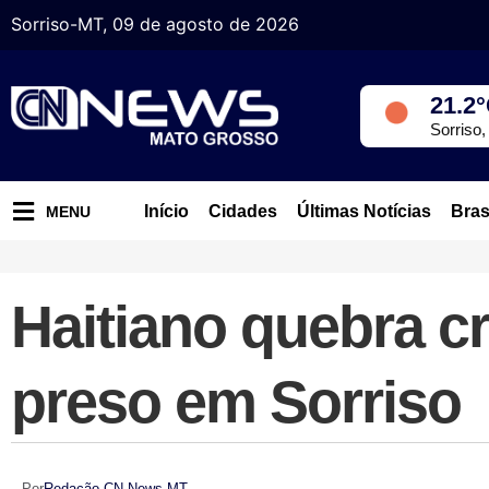
Sorriso-MT, 09 de agosto de 2026
21.2
Sorriso
Início
Cidades
Últimas Notícias
Bras
MENU
Haitiano quebra c
preso em Sorriso
Por
Redação CN News MT