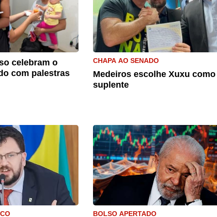
CHAPA AO SENADO
so celebram o
do com palestras
Medeiros escolhe Xuxu como
suplente
ICO
BOLSO APERTADO