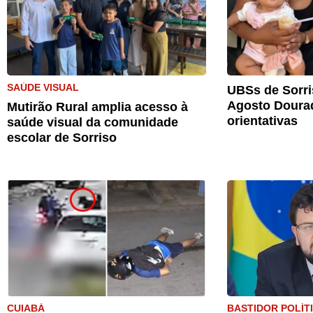
SAÚDE VISUAL
UBSs de Sorri
Agosto Doura
Mutirão Rural amplia acesso à
orientativas
saúde visual da comunidade
escolar de Sorriso
CUIABÁ
BASTIDOR POLÍT