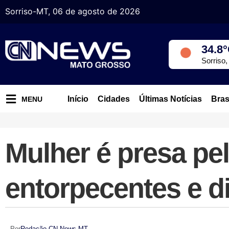
Sorriso-MT, 06 de agosto de 2026
34.8
Sorriso
Início
Cidades
Últimas Notícias
Bras
MENU
Mulher é presa pe
entorpecentes e di
Por
Redação CN News MT