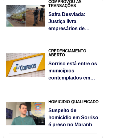
COMPROVOU AS
TRANSAÇÕES
Safra Desviada:
Justiça livra
empresários de
esquema de R$ 140
milhões em MT
CREDENCIAMENTO
ABERTO
Sorriso está entre os
municípios
contemplados em
novo
credenciamento dos
Correios para Pontos
HOMICÍDIO QUALIFICADO
de Coleta
Suspeito de
homicídio em Sorriso
é preso no Maranhão
após investigação da