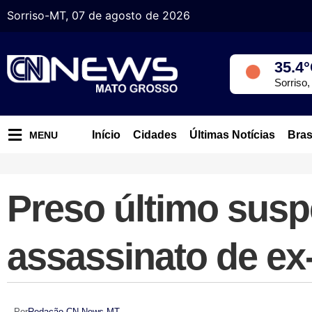
Sorriso-MT, 07 de agosto de 2026
35.4
Sorriso
Início
Cidades
Últimas Notícias
Bras
MENU
Preso último susp
assassinato de ex
Por
Redação CN News MT