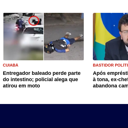
CUIABÁ
BASTIDOR POLÍT
Entregador baleado perde parte
Após emprésti
do intestino; policial alega que
à tona, ex-che
atirou em moto
abandona cam