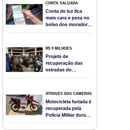
CONTA SALGADA
Conta de luz fica
mais cara e pesa no
bolso dos moradores
de Sorriso/MT em
agosto; Veja
R$ 9 MILHÕES
Projeto de
recuperação das
estradas do
Assentamento Jonas
Pinheiro é
apresentado à
ATRAVÉS DAS CÂMERAS
comunidade
Motocicleta furtada é
recuperada pela
Polícia Militar durante
Operação Escudo
Feminino em Sorriso