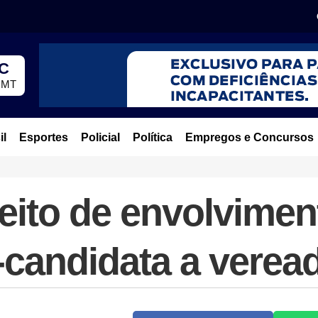
°C
, MT
il
Esportes
Policial
Política
Empregos e Concursos
eito de envolvime
-candidata a verea