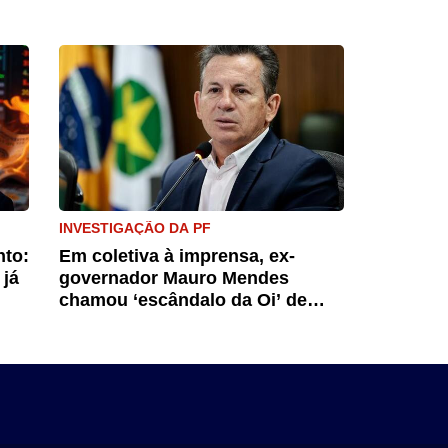
INVESTIGAÇÃO DA PF
nto:
Em coletiva à imprensa, ex-
 já
governador Mauro Mendes
chamou ‘escândalo da Oi’ de
farsa jurídica