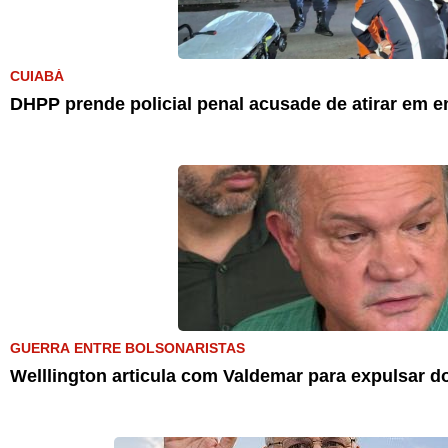
CUIABÁ
DHPP prende policial penal acusade de atirar em e
GUERRA ENTRE BOLSONARISTAS
Welllington articula com Valdemar para expulsar d