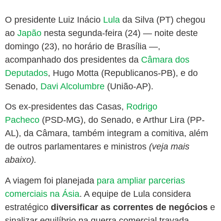
O presidente Luiz Inácio
Lula
da Silva (PT) chegou
ao
Japão
nesta segunda-feira (24) — noite deste
domingo (23), no horário de Brasília —,
acompanhado dos presidentes da
Câmara dos
Deputados
, Hugo Motta (Republicanos-PB), e do
Senado,
Davi Alcolumbre
(União-AP).
Os ex-presidentes das Casas,
Rodrigo
Pacheco
(PSD-MG), do Senado, e Arthur Lira (PP-
AL), da Câmara, também integram a comitiva, além
de outros parlamentares e ministros
(veja mais
abaixo).
A viagem foi planejada
para ampliar parcerias
comerciais na Ásia
. A equipe de Lula considera
estratégico
diversificar as correntes de negócios
e
sinalizar equilíbrio na guerra comercial travada