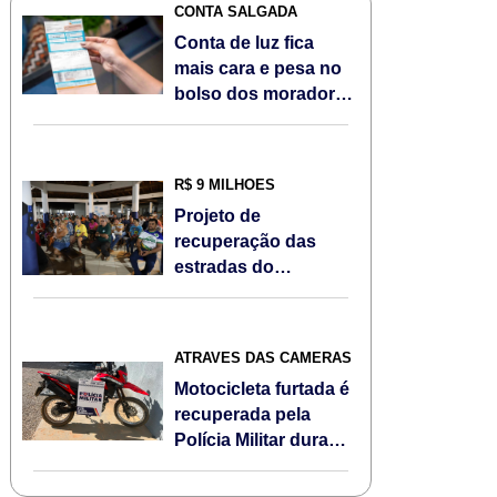
CONTA SALGADA
Conta de luz fica
mais cara e pesa no
bolso dos moradores
de Sorriso/MT em
agosto; Veja
R$ 9 MILHÕES
Projeto de
recuperação das
estradas do
Assentamento Jonas
Pinheiro é
apresentado à
ATRAVÉS DAS CÂMERAS
comunidade
Motocicleta furtada é
recuperada pela
Polícia Militar durante
Operação Escudo
Feminino em Sorriso