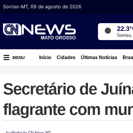
Sorriso-MT, 09 de agosto de 2026
22.3
Sorriso
Início
Cidades
Últimas Notícias
Bras
MENU
Secretário de Juí
flagrante com mun
Por
Redação CN News MT