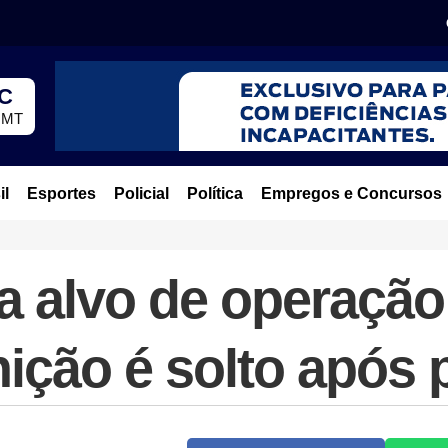
°C
, MT
il
Esportes
Policial
Política
Empregos e Concursos
na alvo de operaçã
ição é solto após 