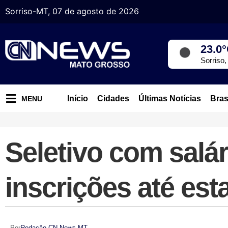
Sorriso-MT, 07 de agosto de 2026
23.0
Sorriso
Início
Cidades
Últimas Notícias
Bras
MENU
Seletivo com salár
inscrições até es
Por
Redação CN News MT