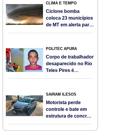
CLIMA E TEMPO
Ciclone bomba
coloca 23 municípios
de MT em alerta para
ventos fortes e
queda de
temperatura
POLITEC APURA
Corpo de trabalhador
desaparecido no Rio
Teles Pires é
encontrado em
Sorriso
SAIRAM ILESOS
Motorista perde
controle e bate em
estrutura de concreto
às margens da BR-
163, em Sorriso