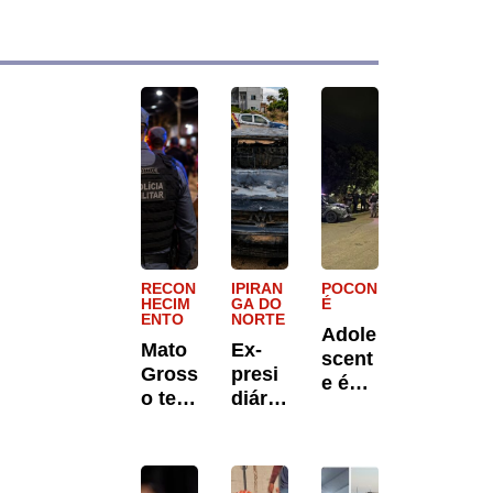
RECON
IPIRAN
POCON
HECIM
GA DO
É
ENTO
NORTE
Adole
Mato
Ex-
scent
Gross
presi
e é
o tem
diário
apree
3ª
é
ndido
maior
preso
suspe
remu
após
ito de